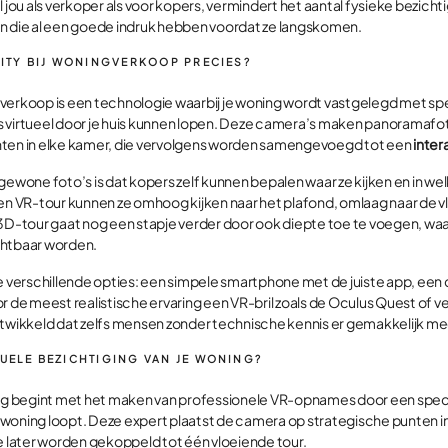
l jou als verkoper als voor kopers, vermindert het aantal fysieke bezicht
n die al een goede indruk hebben voordat ze langskomen.
LITY BIJ WONINGVERKOOP PRECIES?
ningverkoop is een technologie waarbij je woning wordt vastgelegd met 
 virtueel door je huis kunnen lopen. Deze camera’s maken panoramafot
nten in elke kamer, die vervolgens worden samengevoegd tot een
inter
gewone foto’s is dat kopers zelf kunnen bepalen waar ze kijken en in w
een VR-tour kunnen ze omhoog kijken naar het plafond, omlaag naar de 
 3D-tour gaat nog een stapje verder door ook diepte toe te voegen, w
chtbaar worden.
je verschillende opties: een simpele smartphone met de juiste app, ee
r de meest realistische ervaring een VR-bril zoals de Oculus Quest of v
ntwikkeld dat zelfs mensen zonder technische kennis er gemakkelijk m
TUELE BEZICHTIGING VAN JE WONING?
ing begint met het maken van professionele VR-opnames door een speci
woning loopt. Deze expert plaatst de camera op strategische punten i
later worden gekoppeld tot één vloeiende tour.