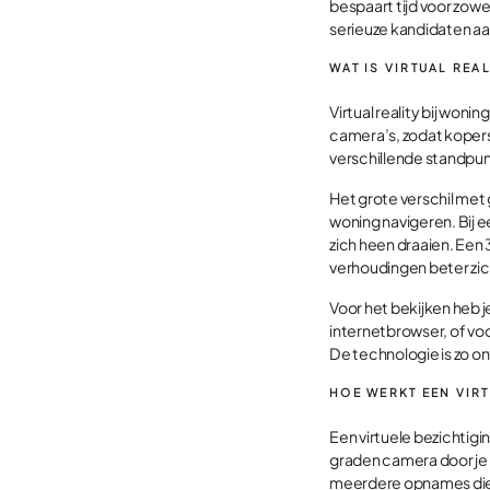
bespaart tijd voor zowe
serieuze kandidaten aa
WAT IS VIRTUAL REA
Virtual reality bij wo
camera’s, zodat kopers
verschillende standpu
Het grote verschil met 
woning navigeren. Bij 
zich heen draaien. Een
verhoudingen beter zi
Voor het bekijken heb 
internetbrowser, of voo
De technologie is zo o
HOE WERKT EEN VIR
Een virtuele bezichtig
graden camera door je 
meerdere opnames die 