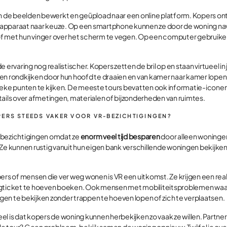
e beelden bewerkt en geüpload naar een online platform. Kopers ontv
apparaat naar keuze. Op een smartphone kunnen ze door de woning na
 met hun vinger over het scherm te vegen. Op een computer gebruiken
e ervaring nog realistischer. Kopers zetten de bril op en staan virtueel 
en rondkijken door hun hoofd te draaien en van kamer naar kamer lope
ieke punten te kijken. De meeste tours bevatten ook informatie-icone
tails over afmetingen, materialen of bijzonderheden van ruimtes.
ERS STEEDS VAKER VOOR VR-BEZICHTIGINGEN?
-bezichtigingen omdat ze
enorm veel tijd besparen
door alleen woninge
Ze kunnen rustig vanuit hun eigen bank verschillende woningen bekijken 
ers of mensen die ver weg wonen is VR een uitkomst. Ze krijgen een real
egticket te hoeven boeken. Ook mensen met mobiliteitsproblemen wa
en te bekijken zonder trappen te hoeven lopen of zich te verplaatsen.
el is dat kopers de woning kunnen herbekijken zo vaak ze willen. Partn
ele tour? Geen probleem, bekijk samen de woning opnieuw. Twijfel je over