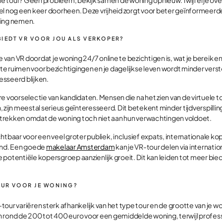
el nog een keer doorheen. Deze vrijheid zorgt voor beter geïnformeer
sing nemen.
IEDT VR VOOR JOU ALS VERKOPER?
je van VR doordat je woning 24/7 online te bezichtigen is, wat je bereik 
p te ruimen voor bezichtigingen en je dagelijkse leven wordt minder verst
resseerd blijken.
e voorselectie van kandidaten. Mensen die na het zien van de virtuele t
 zijn meestal serieus geïnteresseerd. Dit betekent minder tijdverspilling
trekken omdat de woning toch niet aan hun verwachtingen voldoet.
htbaar voor een veel groter publiek, inclusief expats, internationale k
and. Een goede
makelaar Amsterdam
kan je VR-tour delen via internati
 potentiële kopersgroep aanzienlijk groeit. Dit kan leiden tot meer bie
OUR VOOR JE WONING?
our variëren sterk afhankelijk van het type tour en de grootte van je w
 rond de 200 tot 400 euro voor een gemiddelde woning, terwijl profes