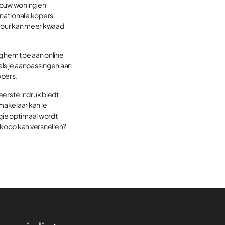
 jouw woning en
rnationale kopers
e tour kan meer kwaad
g hem toe aan online
als je aanpassingen aan
opers.
eerste indruk biedt
makelaar kan je
gie optimaal wordt
rkoop kan versnellen?