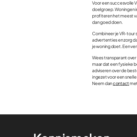
Voor een succesvolle V
doelgroep. Woningen in 
profiteren het meest va
dan goed doen.
Combineer je VR-tour s
advertenties en zorg da
je woning doet. Een ve
Wees transparant over 
maar dat een fysieke b
adviseren over de best
ingezet voor een snell
Neem dan
contact
met 