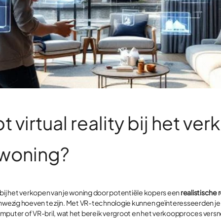
t virtual reality bij het ve
 woning?
pt bij het verkopen van je woning door potentiële kopers een
realistische 
anwezig hoeven te zijn. Met VR-technologie kunnen geïnteresseerden je
mputer of VR-bril, wat het bereik vergroot en het verkoopproces versn