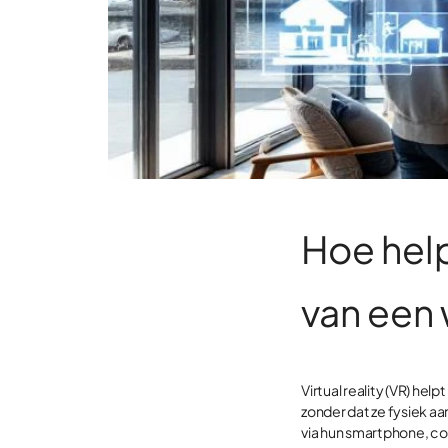
Hoe help
van een
Virtual reality (VR) hel
zonder dat ze fysiek a
via hun smartphone, co