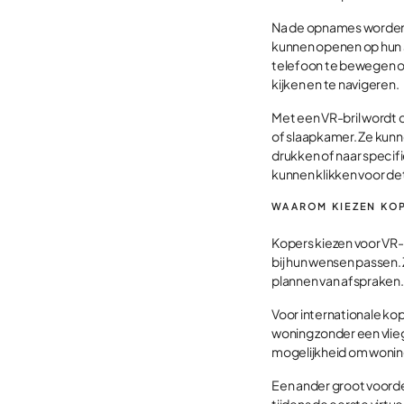
Na de opnames worden d
kunnen openen op hun 
telefoon te bewegen of
kijken en te navigeren.
Met een VR-bril wordt d
of slaapkamer. Ze kunn
drukken of naar specif
kunnen klikken voor de
WAAROM KIEZEN KOP
Kopers kiezen voor VR
bij hun wensen passen. 
plannen van afspraken.
Voor internationale kop
woning zonder een vli
mogelijkheid om woning
Een ander groot voorde
tijdens de eerste virtu