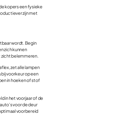
rde kopers een fysieke
roductiever zijn met
tbaar wordt. Begin
en zich kunnen
het zicht belemmeren.
flex, zet alle lampen
 bij voorkeur op een
ben in hoeken of stof
d in het voorjaar of de
 auto’s voor de deur
 optimaal voorbereid