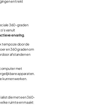
igingen en trekt
speciale 360-graden
o’s vanuit
actieve ervaring
.
elk tempo ze door de
vloer en 360 graden om
aardoor afstanden en
n computer met
ergelijkbare apparaten.
ee kunnen werken.
alist die met een 360-
n elke ruimte en maakt