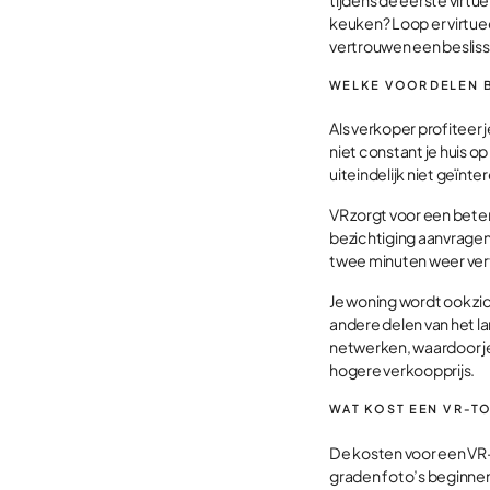
keuken? Loop er virtue
vertrouwen een beslis
WELKE VOORDELEN B
Als verkoper profiteer 
niet constant je huis o
uiteindelijk niet geïnte
VR zorgt voor een beter
bezichtiging aanvragen,
twee minuten weer ver
Je woning wordt ook zic
andere delen van het l
netwerken, waardoor je
hogere verkoopprijs.
WAT KOST EEN VR-T
De kosten voor een VR-t
graden foto’s beginnen