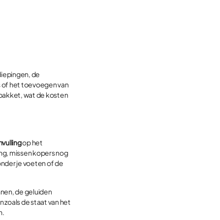
diepingen, de
s of het toevoegen van
pakket, wat de kosten
vulling
op het
ing, missen kopers nog
onder je voeten of de
ennen, de geluiden
 zoals de staat van het
n.