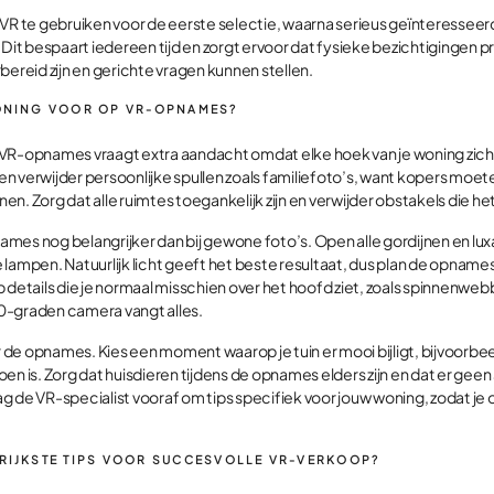
 VR te gebruiken voor de eerste selectie, waarna serieus geïnteressee
 Dit bespaart iedereen tijd en zorgt ervoor dat fysieke bezichtigingen p
bereid zijn en gerichte vragen kunnen stellen.
WONING VOOR OP VR-OPNAMES?
VR-opnames vraagt extra aandacht omdat elke hoek van je woning zich
n verwijder persoonlijke spullen zoals familiefoto’s, want kopers moet
onen. Zorg dat alle ruimtes toegankelijk zijn en verwijder obstakels die 
pnames nog belangrijker dan bij gewone foto’s. Open alle gordijnen en luxa
lampen. Natuurlijk licht geeft het beste resultaat, dus plan de opnames
 details die je normaal misschien over het hoofd ziet, zoals spinnenweb
0-graden camera vangt alles.
or de opnames. Kies een moment waarop je tuin er mooi bijligt, bijvoorbeel
en is. Zorg dat huisdieren tijdens de opnames elders zijn en dat er geen
g de VR-specialist vooraf om tips specifiek voor jouw woning, zodat je
GRIJKSTE TIPS VOOR SUCCESVOLLE VR-VERKOOP?