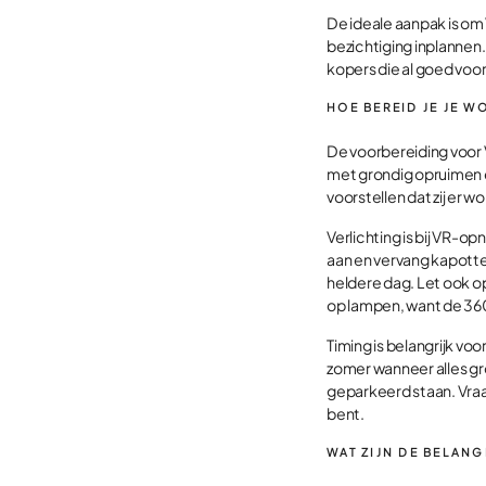
De ideale aanpak is om
bezichtiging inplannen.
kopers die al goed voor
HOE BEREID JE JE 
De voorbereiding voor 
met grondig opruimen e
voorstellen dat zij er w
Verlichting is bij VR-o
aan en vervang kapotte 
heldere dag. Let ook op
op lampen, want de 36
Timing is belangrijk vo
zomer wanneer alles gro
geparkeerd staan. Vraa
bent.
WAT ZIJN DE BELAN