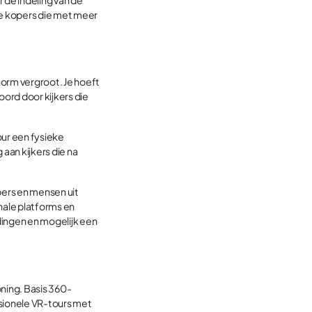
de kopers die met meer
enorm vergroot. Je hoeft
oord door kijkers die
our een fysieke
 aan kijkers die na
opers en mensen uit
onale platforms en
dingen en mogelijk een
oning. Basis 360-
sionele VR-tours met