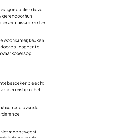
angen een link die ze
vigeren door hun
 ze de muis om rond te
in je woonkamer, keuken
n door op knoppen te
n waar kopers op
n te bezoeken die echt
zonder reistijd of het
istisch beeld van de
arderen de
er niet mee geweest
 de indeling van de