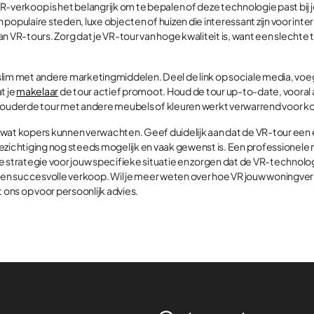
R-verkoop is het belangrijk om te bepalen of deze technologie past bij
populaire steden, luxe objecten of huizen die interessant zijn voor inte
n VR-tours. Zorg dat je VR-tour van hoge kwaliteit is, want een slecht
lim met andere marketingmiddelen. Deel de link op sociale media, voe
t je
makelaar
de tour actief promoot. Houd de tour up-to-date, vooral 
rouderde tour met andere meubels of kleuren werkt verwarrend voor k
wat kopers kunnen verwachten. Geef duidelijk aan dat de VR-tour een 
ezichtiging nog steeds mogelijk en vaak gewenst is. Een professionele 
e strategie voor jouw specifieke situatie en zorgen dat de VR-technolo
e en succesvolle verkoop. Wil je meer weten over hoe VR jouw woningve
ons op voor persoonlijk advies.