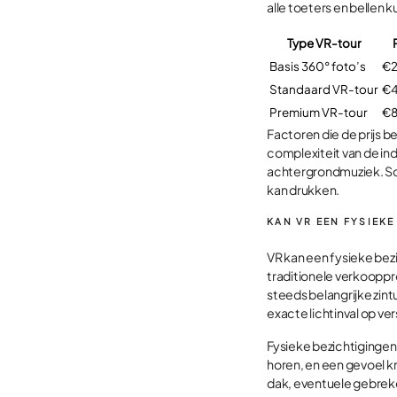
alle toeters en bellen 
Type VR-tour
Basis 360° foto’s
€2
Standaard VR-tour
€4
Premium VR-tour
€8
Factoren die de prijs b
complexiteit van de in
achtergrondmuziek. So
kan drukken.
KAN VR EEN FYSIEK
VR kan een fysieke bezi
traditionele verkooppr
steeds belangrijke zint
exacte lichtinval op v
Fysieke bezichtigingen 
horen, en een gevoel kr
dak, eventuele gebreken 