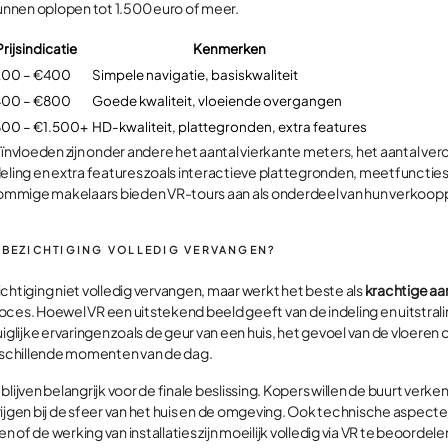
kunnen oplopen tot 1.500 euro of meer.
Prijsindicatie
Kenmerken
00 – €400
Simpele navigatie, basiskwaliteit
00 – €800
Goede kwaliteit, vloeiende overgangen
00 – €1.500+
HD-kwaliteit, plattegronden, extra features
eïnvloeden zijn onder andere het aantal vierkante meters, het aantal ver
deling en extra features zoals interactieve plattegronden, meetfunctie
mmige makelaars bieden VR-tours aan als onderdeel van hun verkoop
E BEZICHTIGING VOLLEDIG VERVANGEN?
chtiging niet volledig vervangen, maar werkt het beste als
krachtige aan
oces. Hoewel VR een uitstekend beeld geeft van de indeling en uitstral
uiglijke ervaringen zoals de geur van een huis, het gevoel van de vloeren 
erschillende momenten van de dag.
blijven belangrijk voor de finale beslissing. Kopers willen de buurt verk
ijgen bij de sfeer van het huis en de omgeving. Ook technische aspecten
of de werking van installaties zijn moeilijk volledig via VR te beoordele