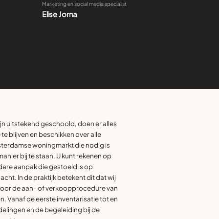
Elise Jorna
jn uitstekend geschoold, doen er alles
te blijven en beschikken over alle
sterdamse woningmarkt die nodig is
manier bij te staan. U kunt rekenen op
dere aanpak die gestoeld is op
cht. In de praktijk betekent dit dat wij
 door de aan- of verkoopprocedure van
. Vanaf de eerste inventarisatie tot en
lingen en de begeleiding bij de
acht.