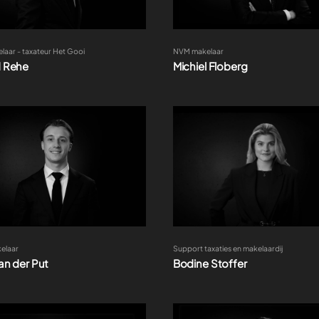
aar - taxateur Het Gooi
NVM makelaar
 Rehe
Michiel Floberg
elaar
Support taxaties en makelaardij
an der Put
Bodine Stoffer