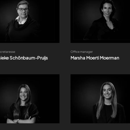
Office manager
ecretaresse
Marsha Moerti Moerman
ieke Schönbaum-Pruijs
enst medewerker
Binnendienst medewerker