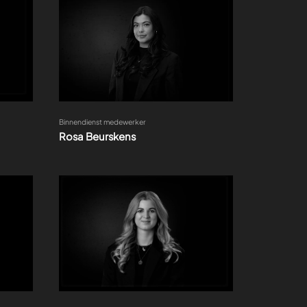
Binnendienst medewerker
Rosa Beurskens
Marketing en social media specialist