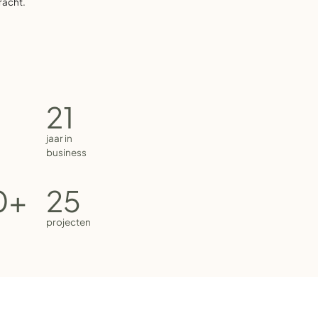
21
jaar in
business
0+
25
projecten