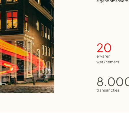
20
ervaren
werknemers
8.00
transancties