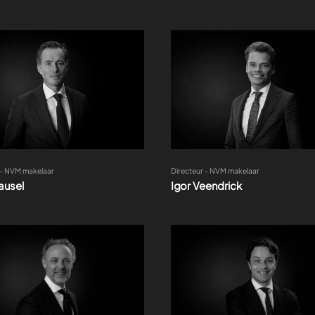
 - NVM makelaar
Directeur - NVM makelaar
ausel
Igor Veendrick