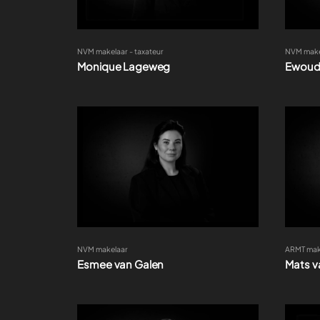
NVM makel
NVM makelaar - taxateur
Ewoud
Monique Lageweg
NVM makelaar
ARMT mak
Esmee van Galen
Mats v