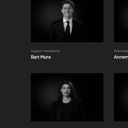
Support makelaardij
Directies
Bart Muns
Annem
Binnendienst medewerker
Binnendi