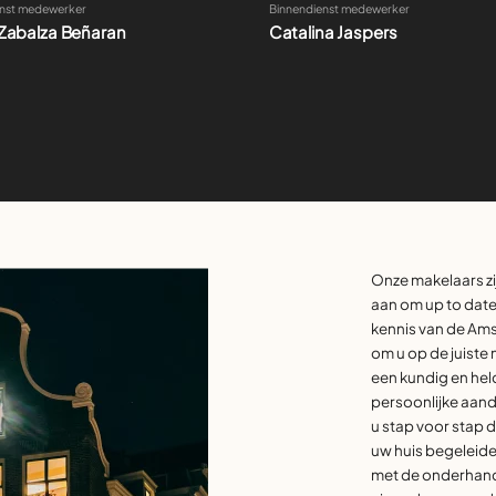
Zabalza Beñaran
Catalina Jaspers
Onze makelaars zi
aan om up to date 
kennis van de Am
om u op de juiste 
een kundig en hel
persoonlijke aanda
u stap voor stap
uw huis begeleiden
met de onderhande
eigendomsoverdr