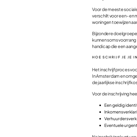
Voor de meeste social
verschilt voor een- e
woningen toewijzen aa
Bijzondere doelgroepen
kunnen soms voorrang 
handicap die een aang
HOE SCHRIJF JE JE
Het inschrijfproces vo
In Amsterdam en omgevi
de jaarlijkse inschrijfko
Voor de inschrijving h
Een geldig identi
Inkomensverklar
Verhuurdersverk
Eventuele urgent
Na inschrijving kunt u 