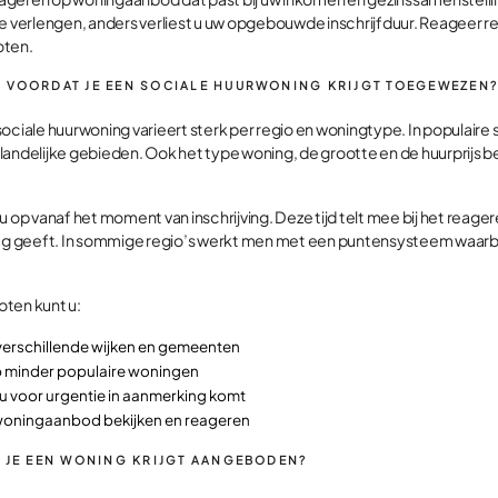
ks te verlengen, anders verliest u uw opgebouwde inschrijfduur. Reageer
oten.
 VOORDAT JE EEN SOCIALE HUURWONING KRIJGT TOEGEWEZEN
ociale huurwoning varieert sterk per regio en woningtype. In populaire 
in landelijke gebieden. Ook het type woning, de grootte en de huurprijs 
 op vanaf het moment van inschrijving. Deze tijd telt mee bij het reag
lag geeft. In sommige regio’s werkt men met een puntensysteem waarb
ten kunt u:
verschillende wijken en gemeenten
 minder populaire woningen
u voor urgentie in aanmerking komt
woningaanbod bekijken en reageren
S JE EEN WONING KRIJGT AANGEBODEN?