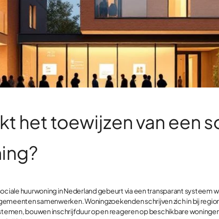
t het toewijzen van een s
ing?
sociale huurwoning in Nederland gebeurt via een transparant systeem w
gemeenten samenwerken. Woningzoekenden schrijven zich in bij regio
emen, bouwen inschrijfduur op en reageren op beschikbare woningen.