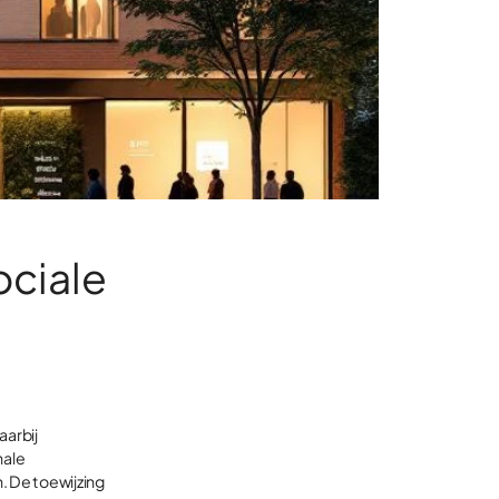
ociale
aarbij
nale
 De toewijzing