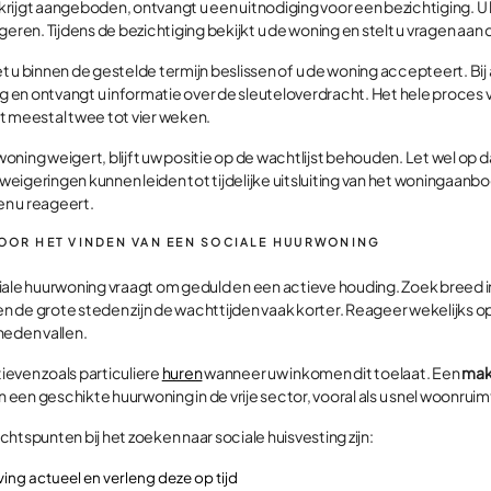
rijgt aangeboden, ontvangt u een uitnodiging voor een bezichtiging. U
geren. Tijdens de bezichtiging bekijkt u de woning en stelt u vragen aa
 u binnen de gestelde termijn beslissen of u de woning accepteert. Bij
en ontvangt u informatie over de sleuteloverdracht. Het hele proces 
t meestal twee tot vier weken.
ning weigert, blijft uw positie op de wachtlijst behouden. Let wel op 
eigeringen kunnen leiden tot tijdelijke uitsluiting van het woningaa
n u reageert.
VOOR HET VINDEN VAN EEN SOCIALE HUURWONING
iale huurwoning vraagt om geduld en een actieve houding. Zoek breed i
 de grote steden zijn de wachttijden vaak korter. Reageer wekelijks
heden vallen.
even zoals particuliere
huren
wanneer uw inkomen dit toelaat. Een
mak
an een geschikte huurwoning in de vrije sector, vooral als u snel woonrui
htspunten bij het zoeken naar sociale huisvesting zijn:
ing actueel en verleng deze op tijd