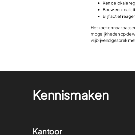
Ken de lokale re
Bouw een realis
Blijf actief reage
Het zoeken naar passend
mogelijkheden op de w
vrijblijvend gesprek me
Kennismaken
Kantoor