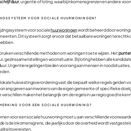
schrijfduur
, urgentie of loting, waarbij inkomensgrenzen en andere voo
ZINGSSYSTEEM VOOR SOCIALE HUURWONINGEN?
jzingssysteem voor sociale
huurwoningen
wordt beheerd door woningc
enten. Dit systeem zorgt ervoor dat betaalbare woningen terechtko
hebben.
ruiken verschillende methoden om woningen toe te wijzen. Het
punte
ur, gezinssamenstelling en woonsituatie. Bij loting hebben alle kandida
duur. Urgentieregelingen bieden voorrang aan mensen in noodsituaties, 
eden.
kale huisvestingsverordening vast die bepaalt welke regels gelden voor
orrang geven aan inwoners van de eigen gemeente of specifieke doelg
e verschillen maken het belangrijk om de regels in uw regio goed te ken
NMERKING VOOR EEN SOCIALE HUURWONING?
omen voor een sociale huurwoning moet u aan verschillende voorwaard
e is de inkomensgrens, die jaarlijks door de overheid wordt vastgestel
aliteitsvereisten.