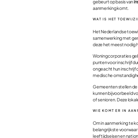
gebeurt op basis van
in
aanmerking komt.
WAT IS HET TOEWIJ
Het Nederlandse toewi
samenwerking met geme
deze het meest nodig 
Woningcorporaties geb
punten voor inschrijfdu
ongeacht hun inschrijf
medische omstandigh
Gemeenten stellen de lo
kunnen bijvoorbeeld vo
of senioren. Deze lokal
WIE KOMT ER IN AA
Om in aanmerking te k
belangrijkste voorwaard
leeftijdseisen en nation