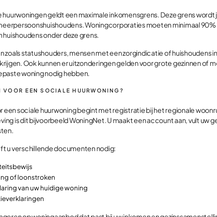
e huurwoningen geldt een maximale inkomensgrens. Deze grens wordt ja
n meerpersoonshuishoudens. Woningcorporaties moeten minimaal 90% 
n huishoudens onder deze grens.
 zoals statushouders, mensen met een zorgindicatie of huishoudens in 
krijgen. Ook kunnen er uitzonderingen gelden voor grote gezinnen of 
epaste woning nodig hebben.
 IN VOOR EEN SOCIALE HUURWONING?
or een sociale huurwoning begint met registratie bij het regionale wo
ng is dit bijvoorbeeld WoningNet. U maakt een account aan, vult uw ge
sten.
eeft u verschillende documenten nodig:
teitsbewijs
ing of loonstroken
laring van uw huidige woning
ieverklaringen
reageren op woningaanbod dat past bij uw inkomen en gezinssamenstellin