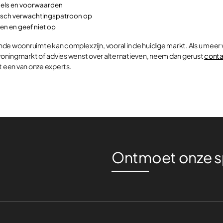
gels en voorwaarden
tisch verwachtingspatroon op
ren en geef niet op
e woonruimte kan complex zijn, vooral in de huidige markt. Als u meer 
oningmarkt of advies wenst over alternatieven, neem dan gerust
cont
t een van onze experts.
Ontmoet onze sp