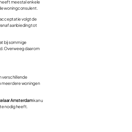
 heeft meestal enkele
n de woningconsulent.
 acceptatie volgt de
vanaf aanbieding tot
dat bij sommige
nbod. Overweeg daarom
n verschillende
 op meerdere woningen
elaar Amsterdam
kan u
mte nodig heeft.