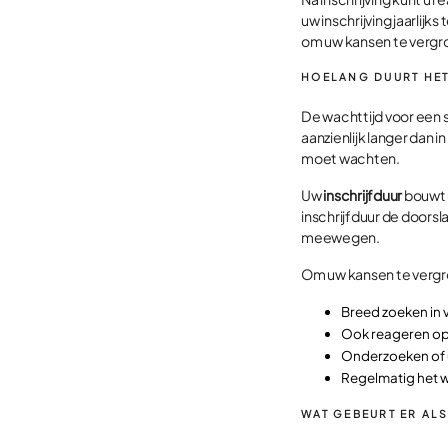
uw inschrijving jaarlij
om uw kansen te vergr
HOELANG DUURT HET
De wachttijd voor een s
aanzienlijk langer dan 
moet wachten.
Uw
inschrijfduur
bouwt u
inschrijfduur de doors
meewegen.
Om uw kansen te vergro
Breed zoeken in 
Ook reageren op
Onderzoeken of 
Regelmatig het 
WAT GEBEURT ER AL