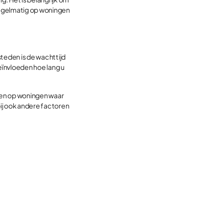
 regelmatig op woningen
?
steden is de wachttijd
beïnvloeden hoe lang u
eren op woningen waar
ij ook andere factoren