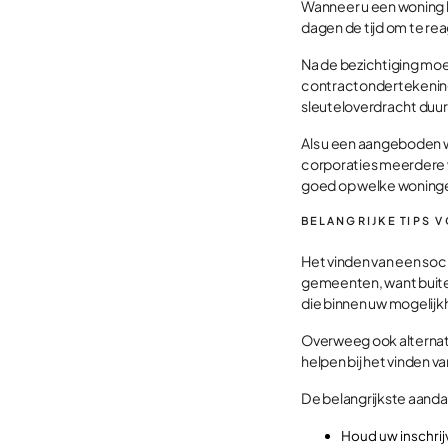
Wanneer u een woning k
dagen de tijd om te rea
Na de bezichtiging moet
contractondertekening 
sleuteloverdracht duur
Als u een aangeboden wo
corporaties meerdere w
goed op welke woninge
BELANGRIJKE TIPS 
Het vinden van een soc
gemeenten, want buiten
die binnen uw mogelijk
Overweeg ook alternati
helpen bij het vinden v
De belangrijkste aandac
Houd uw inschrijv