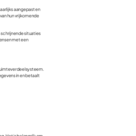
arlijks aangepast en
van hun vrijkomende
schrijnende situaties
mensen met een
onruimteverdeelsysteem.
gevens in en betaalt
g. Het is belangrijk om