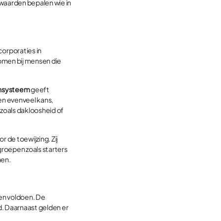
rwaarden bepalen wie in
orporaties in
men bij mensen die
nsysteem
geeft
ten evenveel kans,
zoals dakloosheid of
 de toewijzing. Zij
roepen zoals starters
nen.
en voldoen. De
d. Daarnaast gelden er