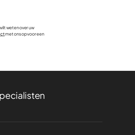
wilt weten over uw
act
met ons op voor een
ecialisten