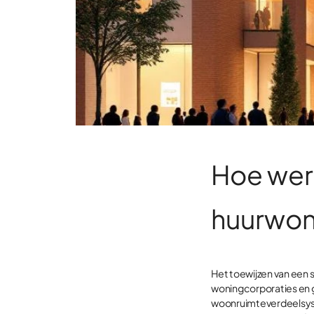
Hoe werk
huurwon
Het toewijzen van een 
woningcorporaties en 
woonruimteverdeelsyst