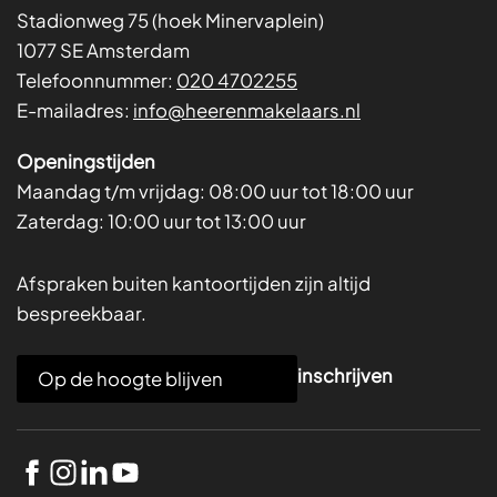
Stadionweg 75 (hoek Minervaplein)
1077 SE Amsterdam
Telefoonnummer:
020 4702255
E-mailadres:
info@heerenmakelaars.nl
Openingstijden
Maandag t/m vrijdag:
08:00 uur tot 18:00 uur
Zaterdag:
10:00 uur tot 13:00 uur
Afspraken buiten kantoortijden zijn altijd
bespreekbaar.
E
inschrijven
m
a
i
l
*