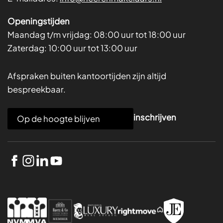
Openingstijden
Maandag t/m vrijdag:
08:00 uur tot 18:00 uur
Zaterdag:
10:00 uur tot 13:00 uur
Afspraken buiten kantoortijden zijn altijd
bespreekbaar.
E
inschrijven
m
a
i
l
*