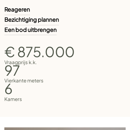
Reageren
Bezichtiging plannen
Een bod uitbrengen
€ 875.000
Vraagprijs k.k.
97
Vierkante meters
6
Kamers