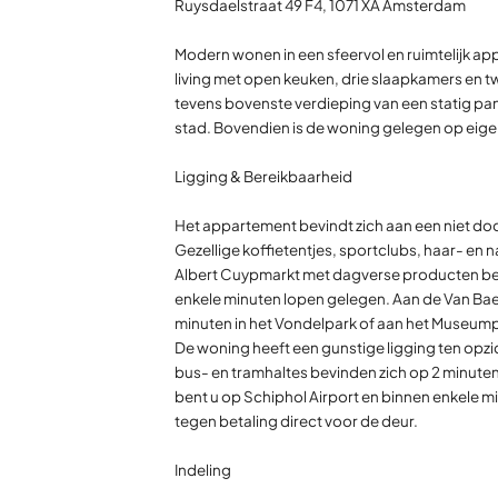
Ruysdaelstraat 49 F4, 1071 XA Amsterdam
Modern wonen in een sfeervol en ruimtelijk ap
living met open keuken, drie slaapkamers en t
tevens bovenste verdieping van een statig pand
stad. Bovendien is de woning gelegen op eige
Ligging & Bereikbaarheid
Het appartement bevindt zich aan een niet do
Gezellige koffietentjes, sportclubs, haar- en
Albert Cuypmarkt met dagverse producten bevi
enkele minuten lopen gelegen. Aan de Van Baer
minuten in het Vondelpark of aan het Museumpl
De woning heeft een gunstige ligging ten opzi
bus- en tramhaltes bevinden zich op 2 minuten
bent u op Schiphol Airport en binnen enkele mi
tegen betaling direct voor de deur.
Indeling