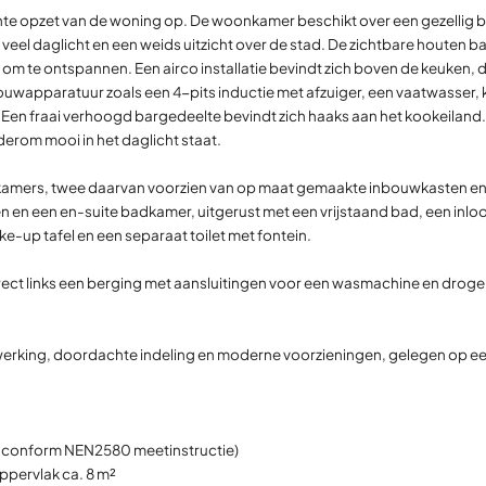
lichte opzet van de woning op. De woonkamer beschikt over een gezellig 
eel daglicht en een weids uitzicht over de stad. De zichtbare houten bal
om te ontspannen. Een airco installatie bevindt zich boven de keuken, d
apparatuur zoals een 4-pits inductie met afzuiger, een vaatwasser, ko
en fraai verhoogd bargedeelte bevindt zich haaks aan het kookeiland. 
derom mooi in het daglicht staat.
kamers, twee daarvan voorzien van op maat gemaakte inbouwkasten en 
en en een en-suite badkamer, uitgerust met een vrijstaand bad, een in
e-up tafel en een separaat toilet met fontein.
irect links een berging met aansluitingen voor een wasmachine en dro
rking, doordachte indeling en moderne voorzieningen, gelegen op een
n conform NEN2580 meetinstructie)
ppervlak ca. 8 m²