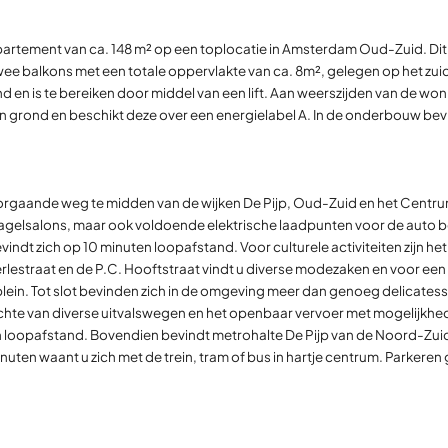
partement van ca. 148 m² op een toplocatie in Amsterdam Oud-Zuid. Dit
wee balkons met een totale oppervlakte van ca. 8m², gelegen op het zuid
 en is te bereiken door middel van een lift. Aan weerszijden van de woni
n grond en beschikt deze over een energielabel A. In de onderbouw be
orgaande weg te midden van de wijken De Pijp, Oud-Zuid en het Centrum
 nagelsalons, maar ook voldoende elektrische laadpunten voor de auto 
ndt zich op 10 minuten loopafstand. Voor culturele activiteiten zijn 
lestraat en de P.C. Hooftstraat vindt u diverse modezaken en voor een
ein. Tot slot bevinden zich in de omgeving meer dan genoeg delicatesse
chte van diverse uitvalswegen en het openbaar vervoer met mogelijkhede
 loopafstand. Bovendien bevindt metrohalte De Pijp van de Noord-Zuid l
nuten waant u zich met de trein, tram of bus in hartje centrum. Parker