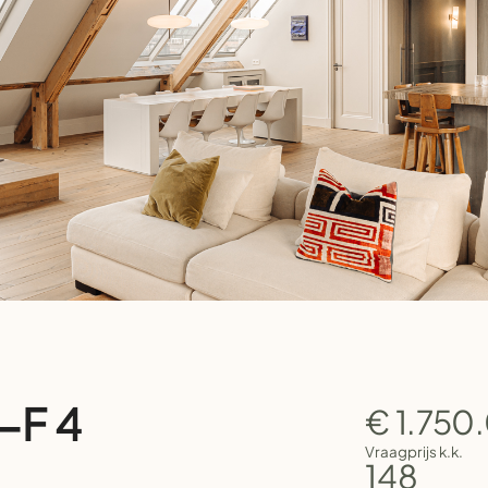
-F 4
€ 1.750
Vraagprijs k.k.
148