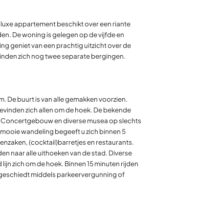
 luxe appartement beschikt over een riante
en. De woning is gelegen op de vijfde en
ng geniet van een prachtig uitzicht over de
vinden zich nog twee separate bergingen.
. De buurt is van alle gemakken voorzien.
bevinden zich allen om de hoek. De bekende
het Concertgebouw en diverse musea op slechts
 mooie wandeling begeeft u zich binnen 5
nzaken, (cocktail)barretjes en restaurants.
n naar alle uithoeken van de stad. Diverse
ijn zich om de hoek. Binnen 15 minuten rijden
en geschiedt middels parkeervergunning of