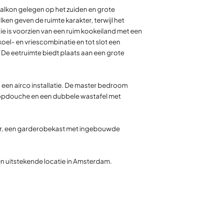
balkon gelegen op het zuiden en grote
ken geven de ruimte karakter, terwijl het
ie is voorzien van een ruim kookeiland met een
el- en vriescombinatie en tot slot een
De eetruimte biedt plaats aan een grote
een airco installatie. De master bedroom
loopdouche en een dubbele wastafel met
ger, een garderobekast met ingebouwde
 uitstekende locatie in Amsterdam.