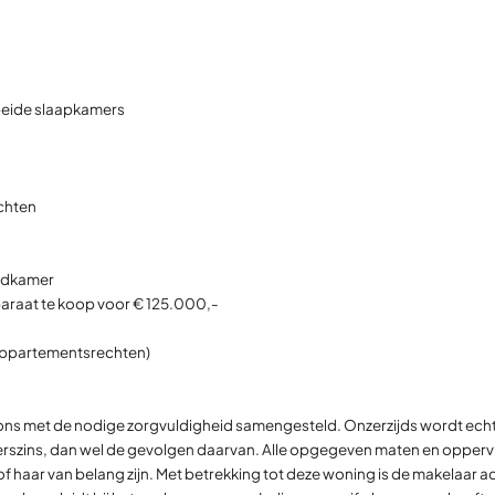
beide slaapkamers
chten
badkamer
araat te koop voor € 125.000,-
 appartementsrechten)
r ons met de nodige zorgvuldigheid samengesteld. Onzerzijds wordt ech
rszins, dan wel de gevolgen daarvan. Alle opgegeven maten en oppervlakt
of haar van belang zijn. Met betrekking tot deze woning is de makelaar a