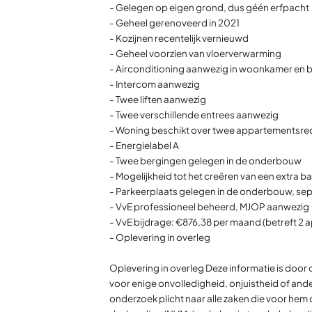
- Gelegen op eigen grond, dus géén erfpacht
- Geheel gerenoveerd in 2021
- Kozijnen recentelijk vernieuwd
- Geheel voorzien van vloerverwarming
- Airconditioning aanwezig in woonkamer en 
- Intercom aanwezig
- Twee liften aanwezig
- Twee verschillende entrees aanwezig
- Woning beschikt over twee appartementsre
- Energielabel A
- Twee bergingen gelegen in de onderbouw
- Mogelijkheid tot het creëren van een extra 
- Parkeerplaats gelegen in de onderbouw, sep
- VvE professioneel beheerd, MJOP aanwezig
- VvE bijdrage: €876,38 per maand (betreft 2
- Oplevering in overleg
Oplevering in overleg Deze informatie is doo
voor enige onvolledigheid, onjuistheid of ande
onderzoek plicht naar alle zaken die voor hem 