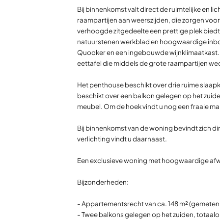
Bij binnenkomst valt direct de ruimtelijke en 
raampartijen aan weerszijden, die zorgen voor v
verhoogde zitgedeelte een prettige plek biedt 
natuurstenen werkblad en hoogwaardige inbouw
Quooker en een ingebouwde wijnklimaatkast. E
eettafel die middels de grote raampartijen we
Het penthouse beschikt over drie ruime slaap
beschikt over een balkon gelegen op het zuid
meubel. Om de hoek vindt u nog een fraaie mak
Bij binnenkomst van de woning bevindt zich d
verlichting vindt u daarnaast.
Een exclusieve woning met hoogwaardige afwe
Bijzonderheden:
- Appartementsrecht van ca. 148 m² (gemete
- Twee balkons gelegen op het zuiden, totaalo