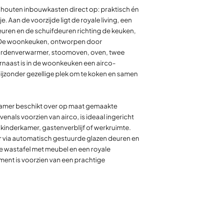
rdhouten inbouwkasten direct op: praktisch én
. Aan de voorzijde ligt de royale living, een
uren en de schuifdeuren richting de keuken,
e. De woonkeuken, ontworpen door
bordenverwarmer, stoomoven, oven, twee
rnaast is in de woonkeuken een airco-
ijzonder gezellige plek om te koken en samen
kamer beschikt over op maat gemaakte
enals voorzien van airco, is ideaal ingericht
inderkamer, gastenverblijf of werkruimte.
ar via automatisch gestuurde glazen deuren en
le wastafel met meubel en een royale
ment is voorzien van een prachtige