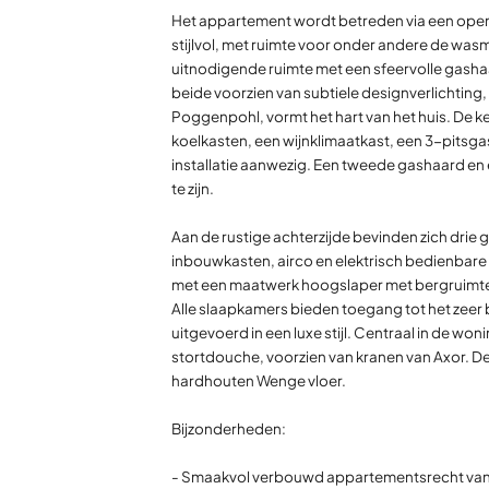
Het appartement wordt betreden via een open p
stijlvol, met ruimte voor onder andere de wasma
uitnodigende ruimte met een sfeervolle gasha
beide voorzien van subtiele designverlichti
Poggenpohl, vormt het hart van het huis. De
koelkasten, een wijnklimaatkast, een 3-pitsga
installatie aanwezig. Een tweede gashaard en 
te zijn.
Aan de rustige achterzijde bevinden zich dr
inbouwkasten, airco en elektrisch bedienbare r
met een maatwerk hoogslaper met bergruimte e
Alle slaapkamers bieden toegang tot het zeer 
uitgevoerd in een luxe stijl. Centraal in de w
stortdouche, voorzien van kranen van Axor. De
hardhouten Wenge vloer.
Bijzonderheden:
- Smaakvol verbouwd appartementsrecht van