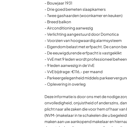
- Bouwjaar 1931
- Drie goed bemeten slaapkamers
- Twee gashaarden (woonkamer en keuken)
- Breed balkon
- Airconditioning aanwezig
- Verlichting aangestuurd door Domotica
- Voorzien van hoogwaardig alarmsysteem
- Eigendom belast met erfpacht. De canon bedr
- De eeuwigdurende erfpacht is vastgeklikt
- VvE met 9 leden wordt professioneel behee
- 9 leden aanwezig in de VvE
- VvE bijdrage: €116,- per maand
- Parkeergelegenheid middels parkeervergunn
- Oplevering in overleg
Deze informatie is door ons met de nodige zo
onvolledigheid, onjuistheid of anderszins, da
plicht naar alle zaken die voor hem of haar va
(NVM-)makelaar in te schakelen die u begeleidt
maken aan uw aankopend makelaar en hiernaar 