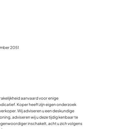
cember 2051
akelijkheid aanvaard voor enige
dicatief. Koper heeft zijn eigen onderzoek
n verkoper. Wij adviseren u een deskundige
ing, adviseren wij u deze tijdig kenbaar te
genwoordiger inschakelt, acht u zich volgens