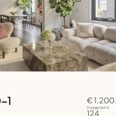
0-1
€ 1.20
Vraagprijs k.k.
124