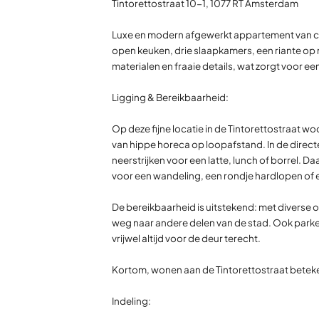
Tintorettostraat 10-1, 1077 RT Amsterdam
Luxe en modern afgewerkt appartement van ca. 
open keuken, drie slaapkamers, een riante op
materialen en fraaie details, wat zorgt voor een
Ligging & Bereikbaarheid:
Op deze fijne locatie in de Tintorettostraat 
van hippe horeca op loopafstand. In de directe
neerstrijken voor een latte, lunch of borrel. D
voor een wandeling, een rondje hardlopen of 
De bereikbaarheid is uitstekend: met diverse 
weg naar andere delen van de stad. Ook parker
vrijwel altijd voor de deur terecht.
Kortom, wonen aan de Tintorettostraat beteke
Indeling: