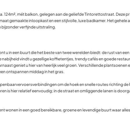
124m², mét balkon, gelegen aan de geliefde Tintorettostraat. Deze pra
 maat gemaakte inloopkast en een stijlvolle, luxe badkamer. Het gehel
 bijzonder verfijnde uitstraling.
woont u in een buurt die het beste van twee werelden biedt: de rust van
 nabijheid vindt u gezellige koffietentjes, trendy cafés en goede resta
aarnaast geniet u hier van heerlijk veel groen. Verschillende plantsoenen
een ontspannen middag in het gras.
openbaarvervoersverbindingen om de hoek en snelle routes richting de Ri
en is hier relatief eenvoudig; in de straat en omliggende lanen is door
nt wonen in een goed bereikbare, groene en levendige buurt waar alles