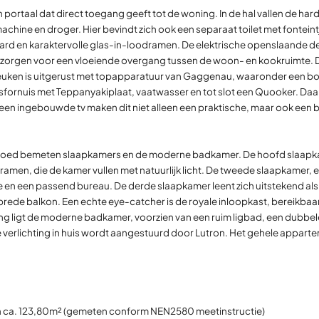
ortaal dat direct toegang geeft tot de woning. In de hal vallen de ha
chine en droger. Hier bevindt zich ook een separaat toilet met fonteintje
ard en karaktervolle glas-in-loodramen. De elektrische openslaande de
ng, zorgen voor een vloeiende overgang tussen de woon- en kookruimt
 keuken is uitgerust met topapparatuur van Gaggenau, waaronder een 
sfornuis met Teppanyakiplaat, vaatwasser en tot slot een Quooker. Daa
een ingebouwde tv maken dit niet alleen een praktische, maar ook een b
ie goed bemeten slaapkamers en de moderne badkamer. De hoofd slaap
amen, die de kamer vullen met natuurlijk licht. De tweede slaapkamer, ev
n een passend bureau. De derde slaapkamer leent zich uitstekend als k
brede balkon. Een echte eye-catcher is de royale inloopkast, bereikba
oning ligt de moderne badkamer, voorzien van een ruim ligbad, een dubbe
 verlichting in huis wordt aangestuurd door Lutron. Het gehele apparte
 ca. 123,80m² (gemeten conform NEN2580 meetinstructie)