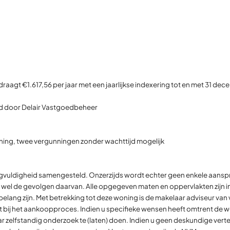
aagt €1.617,56 per jaar met een jaarlijkse indexering tot en met 31 de
rd door Delair Vastgoedbeheer
ing, twee vergunningen zonder wachttijd mogelijk
rgvuldigheid samengesteld. Onzerzijds wordt echter geen enkele aanspr
n wel de gevolgen daarvan. Alle opgegeven maten en oppervlakten zijn in
n belang zijn. Met betrekking tot deze woning is de makelaar adviseur va
 bij het aankoopproces. Indien u specifieke wensen heeft omtrent de won
zelfstandig onderzoek te (laten) doen. Indien u geen deskundige verte