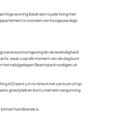
chtige woning biedt een royale living met
e appartement is voorzien van hoogwaardige
 een groene woonomgeving én de levendigheid
urants, waar u op elk moment van de dag kunt
 en het nabijgelegen Beatrixpark nodigen uit
ng A10 bent u in no time in het centrum of op
gaans goed plek en kunt u met een vergunning
 binnen handbereik is.