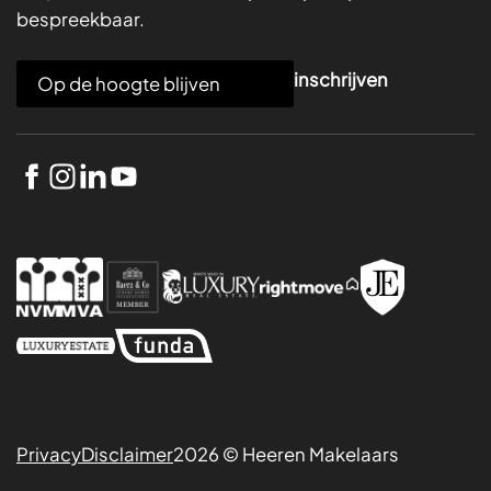
bespreekbaar.
E
inschrijven
m
a
i
l
*
Privacy
Disclaimer
2026 © Heeren Makelaars