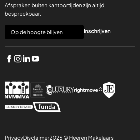
Afspraken buiten kantoortijden zijn altijd
bespreekbaar.
E
inschrijven
m
a
i
l
*
Privacy
Disclaimer
2026 © Heeren Makelaars