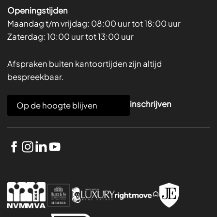
Openingstijden
Maandag t/m vrijdag:
08:00 uur tot 18:00 uur
Zaterdag:
10:00 uur tot 13:00 uur
Afspraken buiten kantoortijden zijn altijd
bespreekbaar.
E
inschrijven
m
a
i
l
*