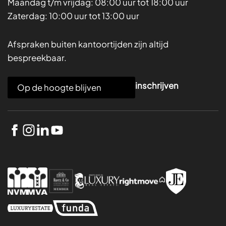
Maandag t/m vrijdag:
08:00 uur tot 18:00 uur
Zaterdag:
10:00 uur tot 13:00 uur
Afspraken buiten kantoortijden zijn altijd
bespreekbaar.
E
inschrijven
m
a
i
l
*