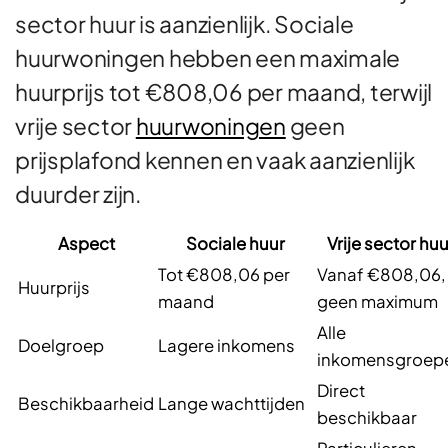
sector huur is aanzienlijk. Sociale
huurwoningen hebben een maximale
huurprijs tot €808,06 per maand, terwijl
vrije sector
huurwoningen
geen
prijsplafond kennen en vaak aanzienlijk
duurder zijn.
Aspect
Sociale huur
Vrije sector huu
Tot €808,06 per
Vanaf €808,06,
Huurprijs
maand
geen maximum
Alle
Doelgroep
Lagere inkomens
inkomensgroep
Direct
Beschikbaarheid
Lange wachttijden
beschikbaar