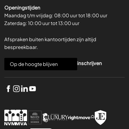
Openingstijden
Maandag t/m vrijdag:
08:00 uur tot 18:00 uur
Zaterdag:
10:00 uur tot 13:00 uur
Afspraken buiten kantoortijden zijn altijd
bespreekbaar.
E
inschrijven
m
a
i
l
*