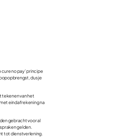
o cure no pay’ principe
koopopbrengst, dus je
et tekenen van het
 met eindafrekening na
orden gebracht voor al
fspraken gelden.
t tot dienstverlening.