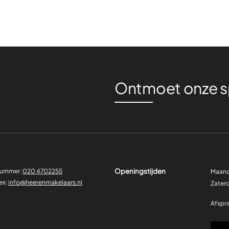
Ontmoet onze sp
Openingstijden
nummer:
020 4702255
Maand
es:
info@heerenmakelaars.nl
Zater
Afspra
E