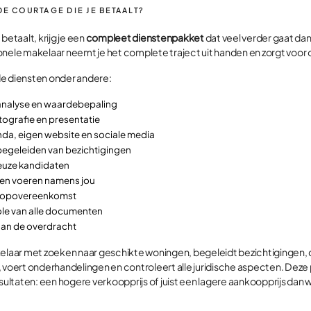
DE COURTAGE DIE JE BETAALT?
betaalt, krijg je een
compleet dienstenpakket
dat veel verder gaat dan
onele makelaar neemt je het complete traject uit handen en zorgt voor 
de diensten onder andere:
nalyse en waardebepaling
tografie en presentatie
nda, eigen website en sociale media
begeleiden van bezichtigingen
ieuze kandidaten
en voeren namens jou
koopovereenkomst
ole van alle documenten
aan de overdracht
kelaar met zoeken naar geschikte woningen, begeleidt bezichtigingen,
, voert onderhandelingen en controleert alle juridische aspecten. Deze
esultaten: een hogere verkoopprijs of juist een lagere aankoopprijs dan w