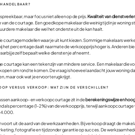
RHANDELBAAR?
espreekbaar, maar focus niet alleen op de prijs.
Kwaliteit van dienstverle
e van de courtage. Een goedkope makelaar die weinig tijd in je woning ste
urdere makelaar die wel het onderste uit de kan haalt.
nde courtagemodellen waar je uit kunt kiezen. Sommige makelaars werk
ij het percentage daalt naarmate de verkoopprijs hoger is. Anderen bie
arbij je zelf bepaalt welke diensten je afneemt.
ge courtage kan een teken zijn van mindere service. Een makelaar die 
rkopen om rond te komen. De vraag is hoeveel aandacht jouw woning dan 
en, maar ook wat je ervoor terugkrijgt.
OOP VERSUS VERKOOP: WAT ZIJN DE VERSCHILLEN?
tussen aankoop- en verkoopcourtage zit in de
berekeningswijze en hoo
 als percentage (1-2%) van de verkoopprijs, terwijl aankoopcourtage 
€4.000.
 voort uit de aard van de werkzaamheden. Bij verkoop draagt de makela
rketing, fotografie en tijd zonder garantie op succes. De werkzaamhede