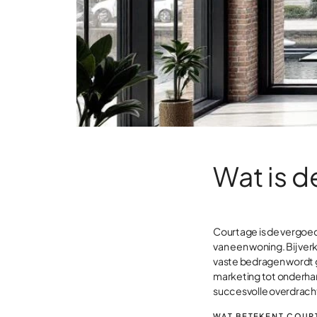
Wat is d
Courtage is de vergoed
van een woning. Bij ver
vaste bedragen wordt 
marketing tot onderhan
succesvolle overdracht 
WAT BETEKENT COUR