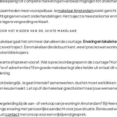
debepaling tot complete marketing en van bezichtigingen tot onderha
erkzaamheden meer voorspelbaar. Je
makelaar Amsterdam
zoekt gericht
htigingen en voert onderhandelingen. Het traject is meestal korter en 
e lagere vergoeding verklaart.
OOR HET KIEZEN VAN DE JUISTE MAKELAAR
 makelaar gaat het om meer dan alleen de courtage.
Ervaring en lokale ke
cesvol traject. Een makelaar die de buurt kent, weet precies wat wonin
otentiële kopers.
sparante afspraken vooraf. Wat is precies inbegrepen in de courtage? Ko
fie of advertenties? Een goede makelaar legt alles helder uit en laat dit
lening.
 ook belangrijk. Je gaat intensief samenwerken, dus het moet wel klikken.
en keuze maakt. Let op of de makelaar goed luistert naar jouw wensen en
begeleiding bij de aan- of verkoop van je woning in Amsterdam? Bij Hee
ge ervaring met persoonlijke aandacht voor jouw situatie. Benieuwd w
ust
contact
met ons op voor een vrijblijvend gesprek.