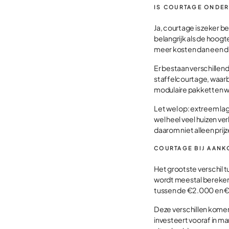
IS COURTAGE ONDE
Ja, courtage is zeker b
belangrijk als de hoogt
meer kosten dan een du
Er bestaan verschille
staffelcourtage, waarb
modulaire pakketten wa
Let wel op: extreem la
wel heel veel huizen ve
daarom niet alleen prijz
COURTAGE BIJ AANK
Het grootste verschil 
wordt meestal berekend
tussen de €2.000 en 
Deze verschillen komen
investeert vooraf in ma