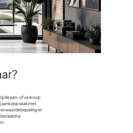
aar?
bij de aan- of verkoop
bij aankoop vaak met
van waardebepaling en
 betaald na
en.