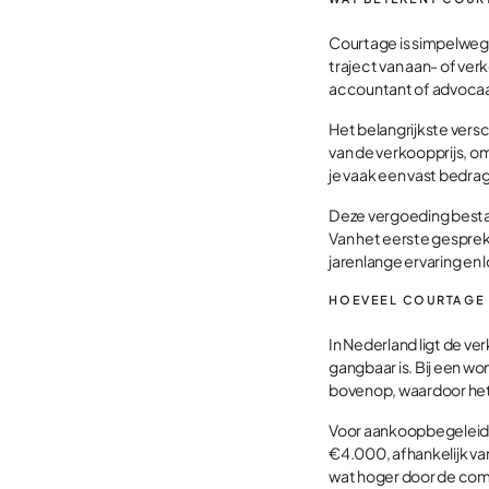
Courtage is simpelweg
traject van aan- of ver
accountant of advocaa
Het belangrijkste versc
van de verkoopprijs, o
je vaak een vast bedra
Deze vergoeding bestaa
Van het eerste gesprek 
jarenlange ervaring en
HOEVEEL COURTAGE 
In Nederland ligt de v
gangbaar is. Bij een w
bovenop, waardoor het
Voor aankoopbegeleidi
€4.000, afhankelijk va
wat hoger door de com