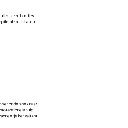
 alleen een bordjes
optimale resultaten.
 doet onderzoek naar
 professionele hulp
anneer je het zelf zou