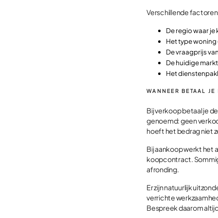
Verschillende factore
De regio waar je
Het type woning
De vraagprijs va
De huidige mar
Het dienstenpakk
WANNEER BETAAL JE
Bij verkoop betaal je 
genoemd: geen verkoop
hoeft het bedrag niet z
Bij aankoop werkt het a
koopcontract. Sommige
afronding.
Er zijn natuurlijk uitz
verrichte werkzaamhed
Bespreek daarom altijd