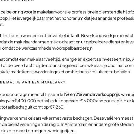
 de
beloning voor je makelaar
voor alle professionele diensten die hij of zi
koop. Het is vergelijkbaar met het honorarium dat je aan andere professi
t.
hil zit hem in wanneer en hoeveel je betaalt. Bij verkoop werk je meest
mdat de makelaar dan meer risico draagt en uitgebreidere diensten lever
g, omdat de werkzaamheden voorspelbaarder zijn.
t omdat een makelaar veel tijd, energie en expertise investeert in jo
tot de overdracht bij de notaris begeleidt de makelaar je door het com
 lokale marktkennis worden ingezet om het beste resultaat te behalen.
BETAAL JE AAN EEN MAKELAAR?
erkoopcourtage meestal tussen de
1% en 2% van de verkoopprijs
, waarb
oning van €400.000 betaal je dus ongeveer €6.000 aan courtage. Hier
 totaalbedrag uitkomt op €7.260.
ng werken makelaars vaker met vaste bedragen. Deze variëren meest
n de dienstverlening en de regio. In Amsterdam en andere grote steden 
plexere markt en hogere woningprijzen.