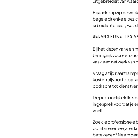
uitgebreider: van waar
Bij aankoop zijn de w
begeleidt enkele bezic
arbeidsintensief, wat d
BELANGRIJKE TIPS V
Bij het kiezen van een
belangrijk voor een suc
vaak een netwerk van p
Vraag altijd naar tran
kosten bij voor fotogra
opdracht tot dienstver
De persoonlijke klik is
in gesprek voordat je e
voelt.
Zoek je professionele 
combineren we jarenlan
betekenen? Neem ger