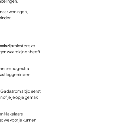
ndelingen.
 naar woningen,
minder
nnis
zijn minstens zo
gen waard zijn en heeft
men er nog extra
 vastleggen in een
 Ga daarom altijd eerst
 of je je op je gemak
ren Makelaars
at we voor je kunnen