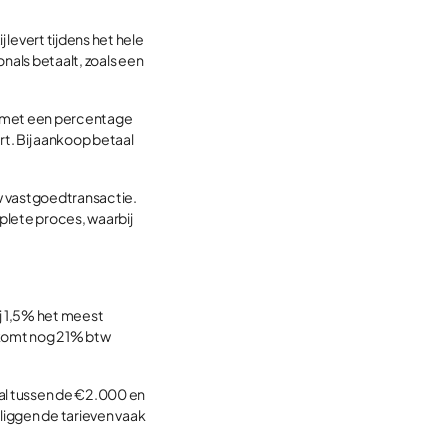
j levert tijdens het hele
onals betaalt, zoals een
al met een percentage
t. Bij aankoop betaal
uw vastgoedtransactie.
plete proces, waarbij
ij 1,5% het meest
 komt nog 21% btw
al tussen de €2.000 en
liggen de tarieven vaak