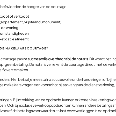
n beïnvloeden de hoogte van de courtage:
 koopt of verkoopt
 (appartement, vrijstaand, monument)
n de woning
ktomstandigheden
et dat je afneemt
 DE MAKELAARSCOURTAGE?
de courtage pas
na succesvolle overdracht bij de notaris
. Dit wordt het ‘n
, geen betaling. De notaris verrekent de courtage direct met de ver
elf over te maken.
nders. Hier betaal je meestal na succesvolle onderhandelingen of bij h
 makelaars vragen een voorschot bij aanvang van de dienstverlening,
onderingen. Bij intrekking van de opdracht kunnen er kosten in rekening w
en. Ook bij exclusieve verkoopopdrachten kunnen andere betalingsa
 vooraf de betalingsvoorwaarden en laat deze vastleggen in de opdrach