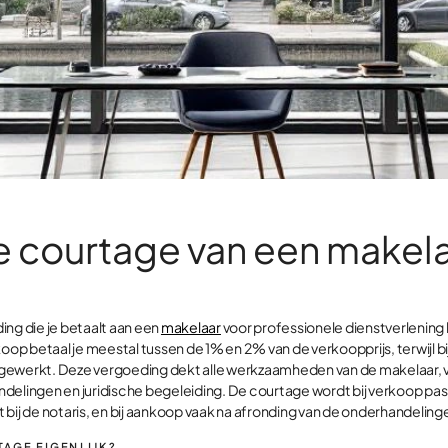
e courtage van een makel
ing die je betaalt aan een
makelaar
voor professionele dienstverlening 
koop betaal je meestal tussen de 1% en 2% van de verkoopprijs, terwijl 
gewerkt. Deze vergoeding dekt alle werkzaamheden van de makelaar, 
delingen en juridische begeleiding. De courtage wordt bij verkoop pas
bij de notaris, en bij aankoop vaak na afronding van de onderhandeling
TAGE EIGENLIJK?