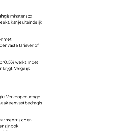
ning
is minstens zo
ekt, kan je uiteindelijk
en met
den vaste tarieven of
voor 0,5% werkt, moet
krijgt. Vergelijk
gte
. Verkoopcourtage
vaak een vast bedrag is
ar meer risico en
n zijn ook