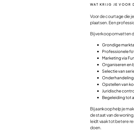
WAT KRIJG JE VOOR 
Voor de courtage die je 
plaatsen. Een professi
Bij verkoop omvatten 
Grondige markta
Professionele fo
Marketing via Fu
Organiseren en 
Selectie van ser
Onderhandeling
Opstellen van 
Juridische contr
Begeleiding tot 
Bij aankoop help je ma
de staat van de woning
leidt vaak tot betere r
doen.