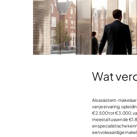
Wat ver
Als assistent-makelaar
van je ervaring, opleidi
€2.500 tot €3.000, va
meestal tussen de €1.8
en specialistische ken
een volwaardige makel