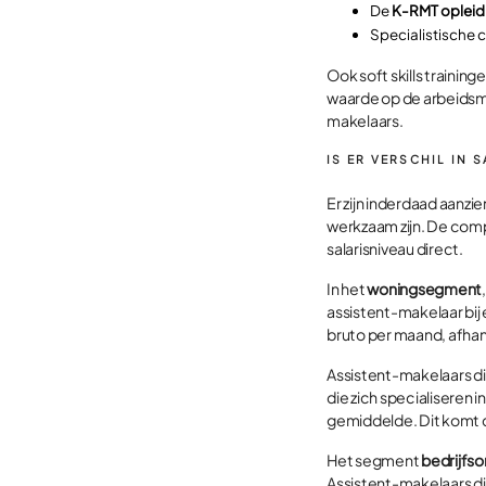
De
K-RMT opleid
Specialistische 
Ook soft skills traini
waarde op de arbeidsma
makelaars.
IS ER VERSCHIL IN
Er zijn inderdaad aanzi
werkzaam zijn. De com
salarisniveau direct.
In het
woningsegment
assistent-makelaar bij
bruto per maand, afhanke
Assistent-makelaars di
die zich specialiseren 
gemiddelde. Dit komt d
Het segment
bedrijfs
Assistent-makelaars d