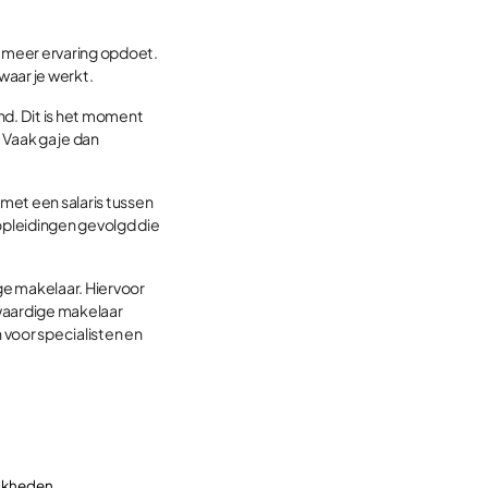
e meer ervaring opdoet.
 waar je werkt.
nd. Dit is het moment
Vaak ga je dan
 met een salaris tussen
opleidingen gevolgd die
ge makelaar. Hiervoor
lwaardige makelaar
voor specialisten en
ijkheden