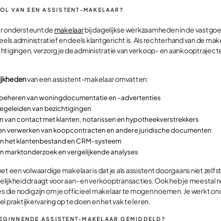
ROL VAN EEN ASSISTENT-MAKELAAR?
r ondersteunt de
makelaar
bij dagelijkse werkzaamheden in de vastgoe
eels administratief en deels klantgericht is. Als rechterhand van de makel
htigingen, verzorg je de administratie van verkoop- en aankooptraject
ijkheden
van een assistent-makelaar omvatten:
n beheren van woningdocumentatie en -advertenties
egeleiden van bezichtigingen
 van contact met klanten, notarissen en hypotheekverstrekkers
 en verwerken van koopcontracten en andere juridische documenten
an het klantenbestand en CRM-systeem
an marktonderzoek en vergelijkende analyses
et een volwaardige makelaar is dat je als assistent doorgaans niet zelfs
lijkheid draagt voor aan- en verkooptransacties. Ook heb je meestal n
es die nodig zijn om je officieel makelaar te mogen noemen. Je werkt on
l praktijkervaring op te doen en het vak te leren.
BEGINNENDE ASSISTENT-MAKELAAR GEMIDDELD?