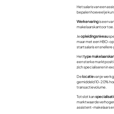
Het salaris van een as
bepalen hoeveel je kunt
Werkervaring
is een va
makelaarskantoor toe.
Je
opleidingsniveau
spe
maar met een HBO-oplei
startsalaris en snellere 
Het
type makelaarska
een sterke marktpositie
zich specialiseren in 
De
locatie
van je werkg
gemiddeld 10-20% hoge
transactievolume.
Tot slot kan
specialisat
marktwaarde verhogen. 
assistent-makelaars en