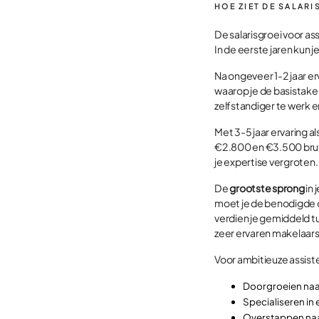
HOE ZIET DE SALAR
De salarisgroei voor a
In de eerste jaren kun j
Na ongeveer 1-2 jaar er
waarop je de basistake
zelfstandiger te werk e
Met 3-5 jaar ervaring a
€2.800 en €3.500 bruto
je expertise vergroten.
De
grootste sprong
in 
moet je de benodigde o
verdien je gemiddeld t
zeer ervaren makelaars
Voor ambitieuze assiste
Doorgroeien naa
Specialiseren i
Overstappen naa