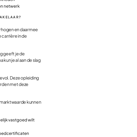
en netwerk
MAKELAAR?
 verhogen en daarmee
 carrière in de
g geeft je de
kun je al aan de slag
evol. Deze opleiding
erden met deze
 je marktwaarde kunnen
elijk vastgoed wilt
oedcertificaten