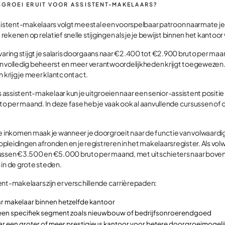
ISGROEI ERUIT VOOR ASSISTENT-MAKELAARS?
ssistent-makelaars volgt meestal een voorspelbaar patroon naarmate j
e rekenen op relatief snelle stijgingen als je je bewijst binnen het kantoor
varing stijgt je salaris doorgaans naar €2.400 tot €2.900 bruto per maa
n volledig beheerst en meer verantwoordelijkheden krijgt toegewezen. 
n krijg je meer klantcontact.
ls assistent-makelaar kun je uitgroeien naar een senior-assistent positie
 per maand. In deze fase heb je vaak ook al aanvullende cursussen of 
je inkomen maak je wanneer je doorgroeit naar de functie van volwaardi
pleidingen afronden en je registreren in het makelaarsregister. Als vo
ussen €3.500 en €5.000 bruto per maand, met uitschieters naar boven 
 in de grote steden.
nt-makelaars zijn er verschillende carrièrepaden:
r makelaar binnen hetzelfde kantoor
n een specifiek segment zoals nieuwbouw of bedrijfsonroerendgoed
r een groter of meer prestigieus kantoor voor betere doorgroeimogel