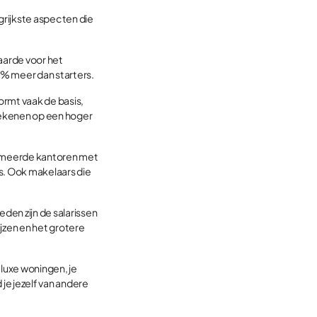
grijkste aspecten die
aarde voor het
% meer dan starters.
ormt vaak de basis,
rekenen op een hoger
ommeerde kantoren met
rs. Ook makelaars die
den zijn de salarissen
zen en het grotere
luxe woningen, je
e jezelf van andere