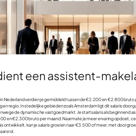
dient een assistent-makel
 in Nederland verdien je gemiddeld tussen de €2.200 en €2.800 bruto 
ng en regio. In stedelijke gebieden zoals Amsterdam ligt dit salaris door
nwege de dynamische vastgoedmarkt. Je startsalaris als beginnend as
00 en €2.300 bruto per maand. Naarmate je meer ervaring opdoet, cer
nis ontwikkelt, kan je salaris groeien naar €3.500 of meer, met doorgr
aarsrol.