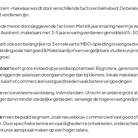
sistent-makelaar wordt door verschillende factoren beïnvloed. De belan
 verdienen zijn:
n de meest doorslaggevende factoren. Met elk jaar ervaring neemt je w
 Assistent-makelaars met 3-5 jaar ervaring verdienen gemiddeld 15-30
elt ook een belangrijke rol. Een relevante MBO-opleiding in vastgoed v
ding zoals Vastgoed & Makelaardij of een vergelijkbare studie kun je 
groei.
ntoor
heeft grote invloed op je verdienpotentieel. Bij grotere, geren
 liggen de salarissen doorgaans hoger dan bij kleinere, lokale makelaa
exclusief of commercieel vastgoed bieden vaak betere vergoedingen.
ever is eveneens van belang. In Amsterdam, Utrecht en andere grote ste
r dan in minder stedelijke gebieden, vanwege de hogere vastgoedprij
ie
in een bepaald segment, zoals nieuwbouw, commercieel vastgoed of 
Door specifieke kennis en vaardigheden te ontwikkelen, onderscheid j
 kun je aanspraak maken op een hoger salaris.