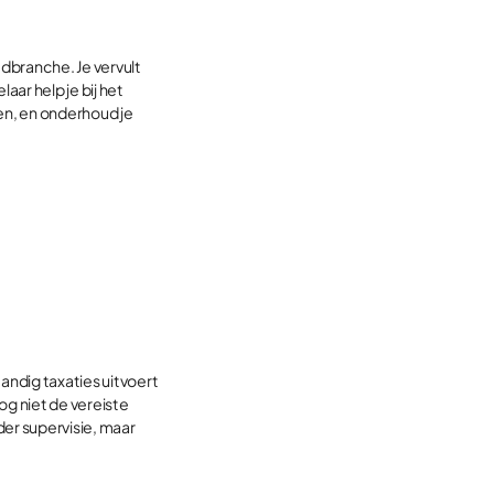
dbranche. Je vervult
aar help je bij het
en, en onderhoud je
tandig taxaties uitvoert
og niet de vereiste
der supervisie, maar