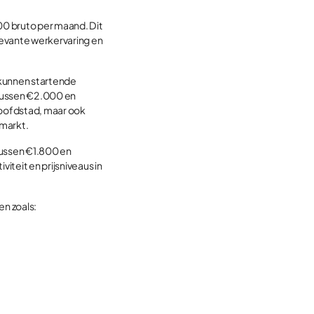
0 bruto per maand. Dit
elevante werkervaring en
 kunnen startende
 tussen €2.000 en
oofdstad, maar ook
dmarkt.
 tussen €1.800 en
teit en prijsniveaus in
n zoals: