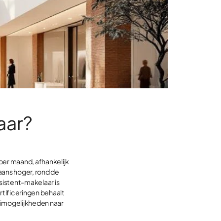
aar?
per maand, afhankelijk
gaans hoger, rond de
sistent-makelaar is
tificeringen behaalt
oeimogelijkheden naar