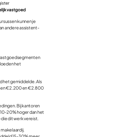
ister
elijk vastgoed
ursussen kunnen je
an andere assistent-
nde vastgoedsegmenten
vloeden het
nd het gemiddelde. Als
tussen €2.200 en €2.800
dingen. Bij kantoren
ak 10-20% hoger dan het
ie dit werk vereist.
 makelaardij.
emiddeld 15-30% meer