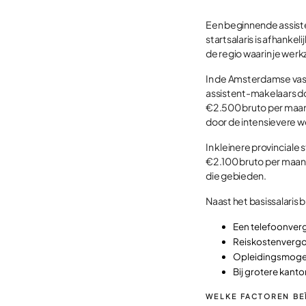
Een beginnende assist
startsalaris is afhanke
de regio waarin je wer
In de Amsterdamse vas
assistent-makelaars d
€2.500 bruto per maan
door de intensievere 
In kleinere provinciale
€2.100 bruto per maand
die gebieden.
Naast het basissalari
Een telefoonverg
Reiskostenverg
Opleidingsmoge
Bij grotere kan
WELKE FACTOREN BE