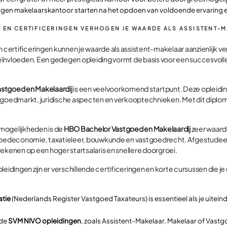
 eigen makelaarskantoor starten na het opdoen van voldoende ervaring 
 EN CERTIFICERINGEN VERHOGEN JE WAARDE ALS ASSISTENT-
en certificeringen kunnen je waarde als assistent-makelaar aanzienlijk
 beïnvloeden. Een gedegen opleiding vormt de basis voor een succesvolle
stgoed en Makelaardij
is een veelvoorkomend startpunt. Deze opleidin
tgoedmarkt, juridische aspecten en verkooptechnieken. Met dit diploma 
.
mogelijkheden is de
HBO Bachelor Vastgoed en Makelaardij
zeer waard
tgoedeconomie, taxatieleer, bouwkunde en vastgoedrecht. Afgestude
ekenen op een hoger startsalaris en snellere doorgroei.
leidingen zijn er verschillende certificeringen en korte cursussen die
atie
(Nederlands Register Vastgoed Taxateurs) is essentieel als je uiteind
 de
SVM NIVO opleidingen
, zoals Assistent-Makelaar, Makelaar of Vastg