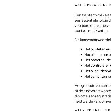
WAT IS PRECIES DE 
Een assistent-makelaa
een essentiële rol die d
voorbereiden van bezic
contact met klanten.
De
kernverantwoordel
Het opstellen e
Het plannen en b
Het onderhouden
Het controleren
Het bijhouden v
Het verrichten v
Het grootste verschil m
of de eindverantwoorde
diploma’s en registrati
hebt wel de kans om vee
WAT VERDIENT EEN 