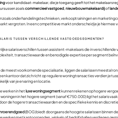
ing
voor kandidaat-makelaar, die je toegang geeft tot het makelaarsreg
cursussen zoals
commercieel vastgoed
,
nieuwbouwmakelaardij
of
land
ngen zoals onderhandelingstechnieken, verkooptrainingen en marketingc
rkt vergroten. In een competitieve markt onderscheid je je hiermee v
 SALARIS TUSSEN VERSCHILLENDE VASTGOEDSEGMENTEN?
enlijke salarisverschillen tussen assistent-makelaars die in verschille
plexiteit, transactiewaarde en benodigde expertise per segment beïn
, de meest voorkomende specialisatie, liggen de salarissen meestal ro
 een kantoor dat zich richt op reguliere woningtransacties verdien je 
lijk van je ervaring en locatie.
e werken in het
luxe woningsegment
kunnen rekenen op hogere vergoe
in woningen in het hogere segment (vanaf €750.000) ligt het salaris va
oor de hogere transactiewaarden en de specifieke kennis en discretie d
onroerendgoed
(BOG) biedt doorgaans de hoogste salarissen binnen de
ie werken met kantoorpanden, winkels of bedrijfshallen verdienen g