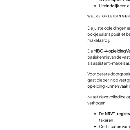
Uiteindelijk een
WELKE OPLEIDINGEN
De juiste opleidingen 
ook je salaris positief
makelaardij.
De
MBO-4 opleiding Va
basiskennis van de vas
als assistent-makelaar
Voor betere doorgroei
gaat dieper in op vas
opleiding kunnen vaak r
Naast deze volledige op
verhogen:
De
NRVT-registr
taxeren
Certificaten van