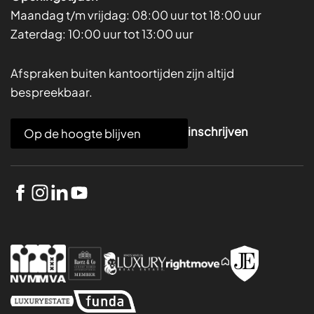
Maandag t/m vrijdag:
08:00 uur tot 18:00 uur
Zaterdag:
10:00 uur tot 13:00 uur
Afspraken buiten kantoortijden zijn altijd
bespreekbaar.
E
inschrijven
m
a
i
l
*